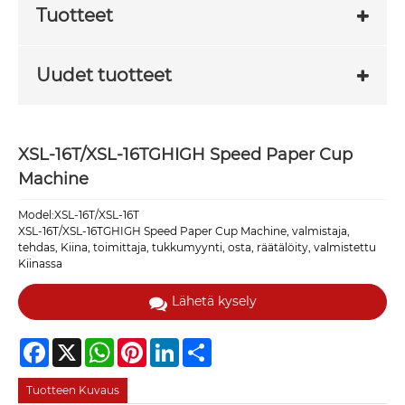
Tuotteet
Uudet tuotteet
XSL-16T/XSL-16TGHIGH Speed ​​Paper Cup
Machine
Model:XSL-16T/XSL-16T
XSL-16T/XSL-16TGHIGH Speed ​​Paper Cup Machine, valmistaja,
tehdas, Kiina, toimittaja, tukkumyynti, osta, räätälöity, valmistettu
Kiinassa
Lähetä kysely
Facebook
X
WhatsApp
Pinterest
LinkedIn
Share
Tuotteen Kuvaus