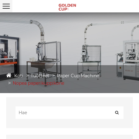
Koti
Tuotteet
Paper Cup Machine
Nopea paperikuppikone