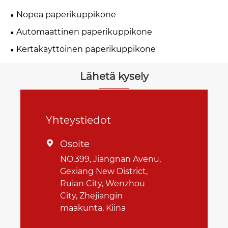
Nopea paperikuppikone
Automaattinen paperikuppikone
Kertakäyttöinen paperikuppikone
Lähetä kysely
Yhteystiedot
Osoite

NO.399, Jiangnan Avenu,
Gexiang New District,
Ruian City, Wenzhou
City, Zhejiangin
maakunta, Kiina