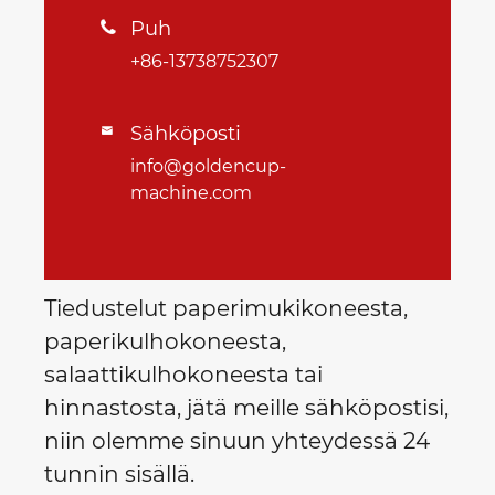
Puh

+86-13738752307
Sähköposti

info@goldencup-
machine.com
Tiedustelut paperimukikoneesta,
paperikulhokoneesta,
salaattikulhokoneesta tai
hinnastosta, jätä meille sähköpostisi,
niin olemme sinuun yhteydessä 24
tunnin sisällä.