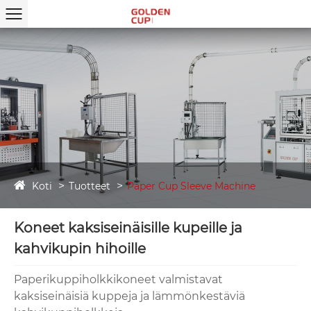
Koti
Tuotteet
Paper Cup Sleeve Machine
Koneet kaksiseinäisille kupeille ja
kahvikupin hihoille
Paperikuppiholkkikoneet valmistavat
kaksiseinäisiä kuppeja ja lämmönkestäviä