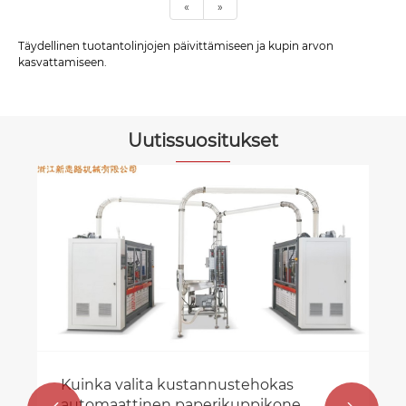
«
»
Täydellinen tuotantolinjojen päivittämiseen ja kupin arvon
kasvattamiseen.
Uutissuositukset
Kuinka valita kustannustehokas
automaattinen paperikuppikone