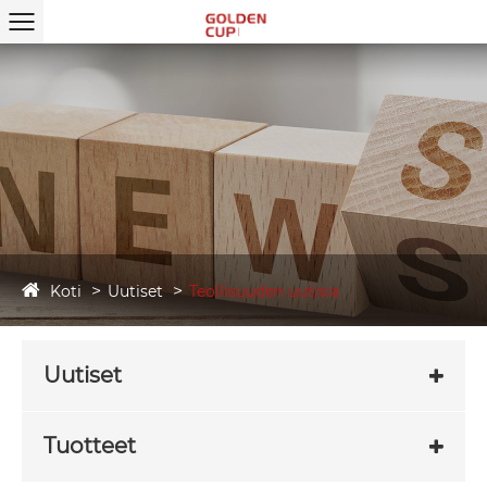
Koti
Uutiset
Teollisuuden uutisia
Uutiset
Tuotteet