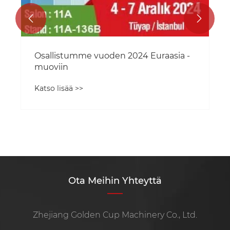


Osallistumme vuoden 2024 Euraasia -
muoviin
Katso lisää >>
Ota Meihin Yhteyttä
Zhejiang Golden Cup Machinery Co., Ltd.