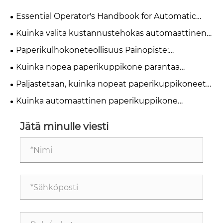
Essential Operator's Handbook for Automatic
Paper Cup Machines
Kuinka valita kustannustehokas automaattinen
paperikuppikone pienille ja keskikokoisille
Paperikulhokoneteollisuus Painopiste:
paperikuppitehtaille vuonna 2026?
automaatio, huolto ja hankintaratkaisut
Kuinka nopea paperikuppikone parantaa
tuotannon tehokkuutta?
Paljastetaan, kuinka nopeat paperikuppikoneet
saavuttavat kaksinkertaisen tuotantokapasiteetin
Kuinka automaattinen paperikuppikone
parantaa tuotannon tehokkuutta?
Jätä minulle viesti