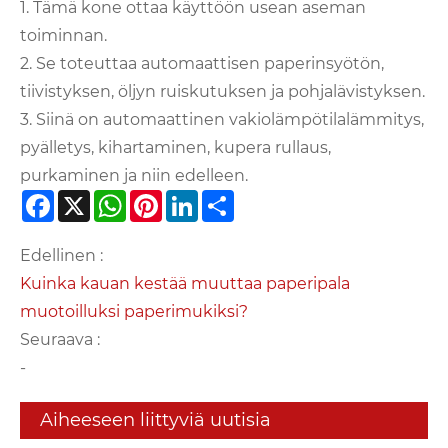
1. Tämä kone ottaa käyttöön usean aseman
toiminnan.
2. Se toteuttaa automaattisen paperinsyötön,
tiivistyksen, öljyn ruiskutuksen ja pohjalävistyksen.
3. Siinä on automaattinen vakiolämpötilalämmitys,
pyälletys, kihartaminen, kupera rullaus,
purkaminen ja niin edelleen.
Facebook
X
WhatsApp
Pinterest
LinkedIn
Share
Edellinen :
Kuinka kauan kestää muuttaa paperipala
muotoilluksi paperimukiksi?
Seuraava :
-
Aiheeseen liittyviä uutisia