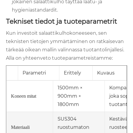
jokainen salaattikulho täyttää laatu- ja
hygieniastandardit.
Tekniset tiedot ja tuoteparametrit
Kun investoit salaattikulhokoneeseen, sen
teknisten tietojen ymmärtäminen on ratkaisevan
tärkeää oikean mallin valinnassa tuotantolinjallesi.
Alla on yhteenveto tuoteparametreistamme:
Parametri
Erittely
Kuvaus
1500mm ×
Kompakti j
900mm ×
joka sopii 
Koneen mitat
1800mm
tuotantoli
SUS304
Kestävä,
ruostumaton
ruosteenk
Materiaali