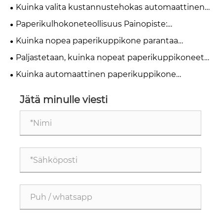
Paper Cup Machines
Kuinka valita kustannustehokas automaattinen
paperikuppikone pienille ja keskikokoisille
Paperikulhokoneteollisuus Painopiste:
paperikuppitehtaille vuonna 2026?
automaatio, huolto ja hankintaratkaisut
Kuinka nopea paperikuppikone parantaa
tuotannon tehokkuutta?
Paljastetaan, kuinka nopeat paperikuppikoneet
saavuttavat kaksinkertaisen tuotantokapasiteetin
Kuinka automaattinen paperikuppikone
parantaa tuotannon tehokkuutta?
Jätä minulle viesti