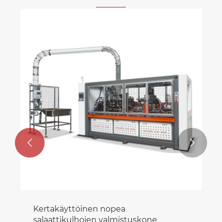


Kertakäyttöinen nopea
salaattikulhojen valmistuskone