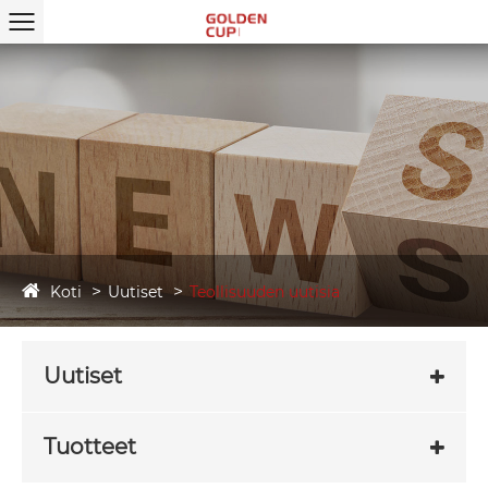
Koti
Uutiset
Teollisuuden uutisia
Uutiset
Tuotteet