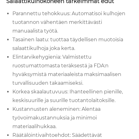
Salaattikulhokoneen tärkeimmät edut
Parannettu tehokkuus: Automatisoi kulhojen
tuotannon vähentäen merkittävästi
manuaalista työtä.
Tasainen laatu: tuottaa täydellisen muotoisia
salaattikulhoja joka kerta.
Elintarvikehygienia: Valmistettu
ruostumattomasta teräksestä ja FDA:n
hyväksymistä materiaaleista maksimaalisen
turvallisuuden takaamiseksi.
Korkea skaalautuvuus: Ihanteellinen pienille,
keskisuurille ja suurille tuotantolaitoksille.
Kustannusten aleneminen: Alentaa
työvoimakustannuksia ja minimoi
materiaalihukkaa.
Räätälöintivaihtoehdot: Säädettävät