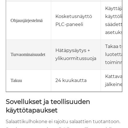
Käyttäjäys
Kosketusnäyttö
käyttölii
Ohjausjärjestelmä
PLC-paneeli
säädettävi
asetuksill
Takaa turv
Hätäpysäytys +
luotettav
Turvaominaisuudet
ylikuormitussuoja
toiminna
Kattava 
24 kuukautta
Takuu
jälkeinen 
Sovellukset ja teollisuuden
käyttötapaukset
Salaattikulhokone ei rajoitu salaattien tuotantoon.