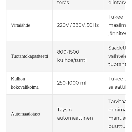
teräs
elintarvik
Tukee
220V / 380V, 50Hz
maailmanl
Virtalähde
jännitest
Säädettä
800-1500
vaihtelevi
Tuotantokapasiteetti
kulhoa/tunti
tuotantot
Tukee use
Kulhon
250-1000 ml
salaattiku
kokovalikoima
Tarvitaan
Täysin
minimaali
Automaatiotaso
automaattinen
manuaali
puuttumi