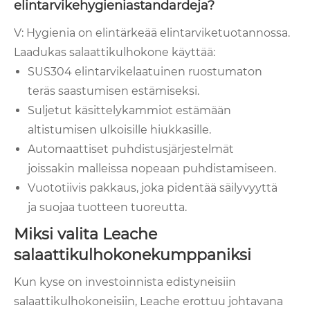
elintarvikehygieniastandardeja?
V: Hygienia on elintärkeää elintarviketuotannossa.
Laadukas salaattikulhokone käyttää:
SUS304 elintarvikelaatuinen ruostumaton
teräs saastumisen estämiseksi.
Suljetut käsittelykammiot estämään
altistumisen ulkoisille hiukkasille.
Automaattiset puhdistusjärjestelmät
joissakin malleissa nopeaan puhdistamiseen.
Vuototiivis pakkaus, joka pidentää säilyvyyttä
ja suojaa tuotteen tuoreutta.
Miksi valita Leache
salaattikulhokonekumppaniksi
Kun kyse on investoinnista edistyneisiin
salaattikulhokoneisiin, Leache erottuu johtavana