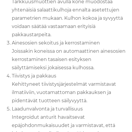
Tarkkuusmuottien avulla kone muodostaa
yhtenäisiä salaattikulhoja ennalta asetettujen
parametrien mukaan. Kulhon kokoa ja syvyyttä
voidaan säätää vastaamaan erityisiä
pakkaustarpeita.
Ainesosien sekoitus ja kerrostaminen
Joissakin koneissa on automaattinen ainesosien
kerrostaminen tasaisen esityksen
säilyttämiseksi jokaisessa kulhossa.
Tiivistys ja pakkaus
Kehittyneet tiivistysjärjestelmät varmistavat
ilmatiiviin, vuotamattoman pakkauksen ja
pidentävät tuotteen säilyvyyttä.
Laadunvalvonta ja turvallisuus
Integroidut anturit havaitsevat
epäjohdonmukaisuudet ja varmistavat, että