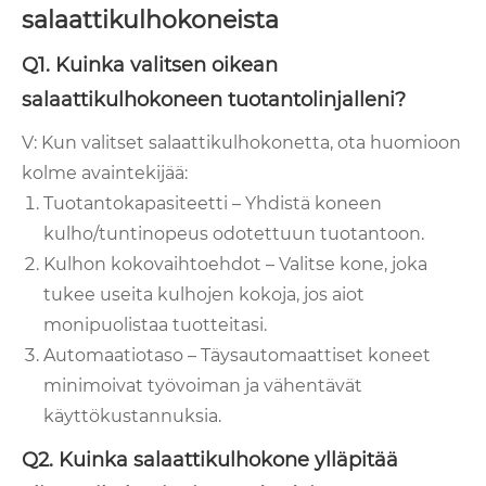
salaattikulhokoneista
Q1. Kuinka valitsen oikean
salaattikulhokoneen tuotantolinjalleni?
V: Kun valitset salaattikulhokonetta, ota huomioon
kolme avaintekijää:
Tuotantokapasiteetti – Yhdistä koneen
kulho/tuntinopeus odotettuun tuotantoon.
Kulhon kokovaihtoehdot – Valitse kone, joka
tukee useita kulhojen kokoja, jos aiot
monipuolistaa tuotteitasi.
Automaatiotaso – Täysautomaattiset koneet
minimoivat työvoiman ja vähentävät
käyttökustannuksia.
Q2. Kuinka salaattikulhokone ylläpitää