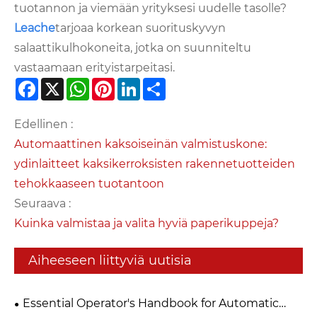
tuotannon ja viemään yrityksesi uudelle tasolle?
Leache
tarjoaa korkean suorituskyvyn
salaattikulhokoneita, jotka on suunniteltu
vastaamaan erityistarpeitasi.
Facebook
X
WhatsApp
Pinterest
LinkedIn
Share
Edellinen :
Automaattinen kaksoiseinän valmistuskone:
ydinlaitteet kaksikerroksisten rakennetuotteiden
tehokkaaseen tuotantoon
Seuraava :
Kuinka valmistaa ja valita hyviä paperikuppeja?
Aiheeseen liittyviä uutisia
Essential Operator's Handbook for Automatic