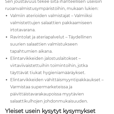
Sen joustavuus tekee siitä ihanteellisen useisiin
ruoanvalmistusympäristöihin, mukaan lukien:
Valmiin aterioiden valmistajat – Valmiiksi
valmistettujen salaattien pakkaamiseen
irtotavarana.
Ravintolat ja ateriapalvelut – Täydellinen
suurien salaattien valmistukseen
tapahtumien aikana.
Elintarvikkeiden jalostuslaitokset –
virtaviivaistettuihin toimintoihin, jotka
täyttävät tiukat hygieniamääräykset.
Elintarvikkeiden vähittäismyyntipakkaukset –
Varmistaa supermarketeissa ja
päivittäistavarakaupoissa myytävien
salaattikulhojen johdonmukaisuuden.
Yleiset usein kysytyt kysymykset