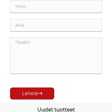
Lähetä

Uudet tuotteet