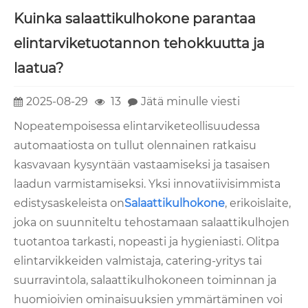
Kuinka salaattikulhokone parantaa
elintarviketuotannon tehokkuutta ja
laatua?
2025-08-29
13
Jätä minulle viesti
Nopeatempoisessa elintarviketeollisuudessa
automaatiosta on tullut olennainen ratkaisu
kasvavaan kysyntään vastaamiseksi ja tasaisen
laadun varmistamiseksi. Yksi innovatiivisimmista
edistysaskeleista on
Salaattikulhokone
, erikoislaite,
joka on suunniteltu tehostamaan salaattikulhojen
tuotantoa tarkasti, nopeasti ja hygieniasti. Olitpa
elintarvikkeiden valmistaja, catering-yritys tai
suurravintola, salaattikulhokoneen toiminnan ja
huomioivien ominaisuuksien ymmärtäminen voi