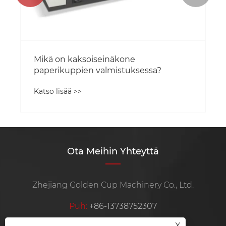
Mikä on kaksoiseinäkone
paperikuppien valmistuksessa?
Katso lisää >>
Ota Meihin Yhteyttä
Zhejiang Golden Cup Machinery Co., Ltd.
Puh:
+86-13738752307
X