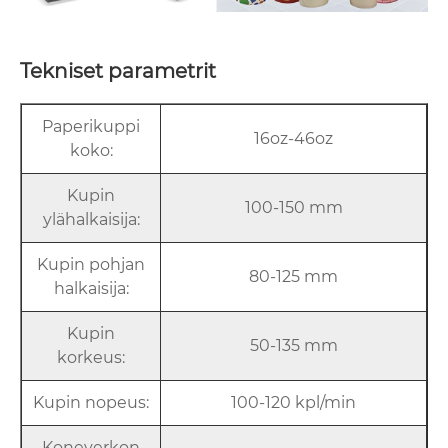
Tekniset parametrit
Paperikuppi
16oz-46oz
koko:
Kupin
100-150 mm
ylähalkaisija:
Kupin pohjan
80-125 mm
halkaisija:
Kupin
50-135 mm
korkeus:
Kupin nopeus:
100-120 kpl/min
Koneverkon