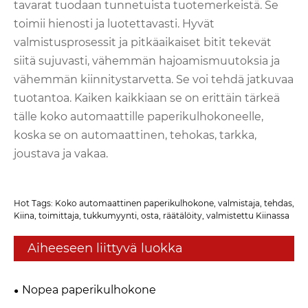
tavarat tuodaan tunnetuista tuotemerkeistä. Se
toimii hienosti ja luotettavasti. Hyvät
valmistusprosessit ja pitkäaikaiset bitit tekevät
siitä sujuvasti, vähemmän hajoamismuutoksia ja
vähemmän kiinnitystarvetta. Se voi tehdä jatkuvaa
tuotantoa. Kaiken kaikkiaan se on erittäin tärkeä
tälle koko automaattille paperikulhokoneelle,
koska se on automaattinen, tehokas, tarkka,
joustava ja vakaa.
Hot Tags: Koko automaattinen paperikulhokone, valmistaja, tehdas,
Kiina, toimittaja, tukkumyynti, osta, räätälöity, valmistettu Kiinassa
Aiheeseen liittyvä luokka
Nopea paperikulhokone