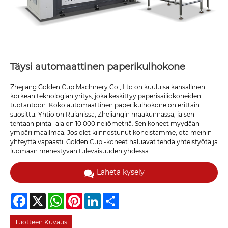
Täysi automaattinen paperikulhokone
Zhejiang Golden Cup Machinery Co., Ltd on kuuluisa kansallinen
korkean teknologian yritys, joka keskittyy paperisäiliökoneiden
tuotantoon. Koko automaattinen paperikulhokone on erittäin
suosittu. Yhtiö on Ruianissa, Zhejiangin maakunnassa, ja sen
tehtaan pinta -ala on 10 000 neliömetriä. Sen koneet myydään
ympäri maailmaa. Jos olet kiinnostunut koneistamme, ota meihin
yhteyttä vapaasti. Golden Cup -koneet haluavat tehdä yhteistyötä ja
luomaan menestyvän tulevaisuuden yhdessä.
Lähetä kysely
Facebook
X
WhatsApp
Pinterest
LinkedIn
Share
Tuotteen Kuvaus