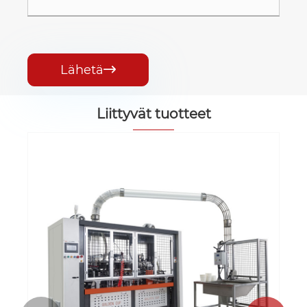
Lähetä

Liittyvät tuotteet