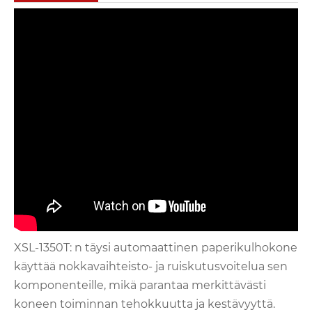
XSL-1350T: n täysi automaattinen paperikulhokone
käyttää nokkavaihteisto- ja ruiskutusvoitelua sen
komponenteille, mikä parantaa merkittävästi
koneen toiminnan tehokkuutta ja kestävyyttä.