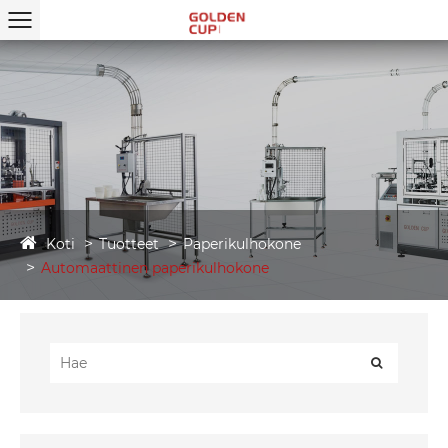
Koti
Tuotteet
Paperikulhokone
Automaattinen paperikulhokone