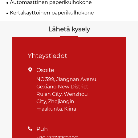
Automaattinen paperikulhokone
Kertakäyttöinen paperikulhokone
Lähetä kysely
Yhteystiedot
Osoite

NO.399, Jiangnan Avenu,
Gexiang New District,
Ruian City, Wenzhou
City, Zhejiangin
maakunta, Kiina
Puh
