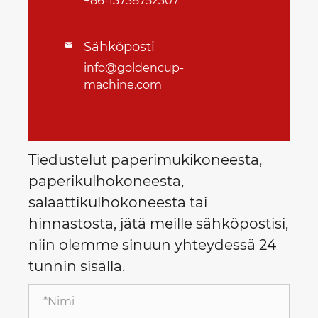
+86-13738752307
Sähköposti

info@goldencup-
machine.com
Tiedustelut paperimukikoneesta,
paperikulhokoneesta,
salaattikulhokoneesta tai
hinnastosta, jätä meille sähköpostisi,
niin olemme sinuun yhteydessä 24
tunnin sisällä.