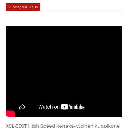
Tuotteen Kuvaus
XSL-350T High Speed ​​kertakäyttöinen kuppikone