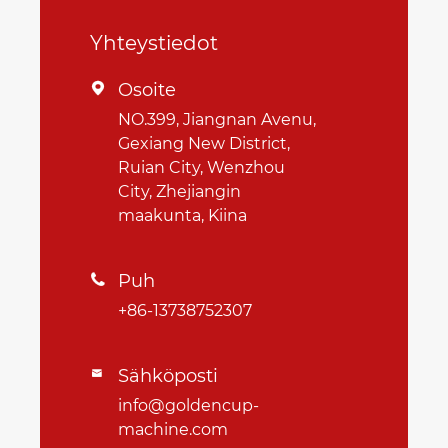
Yhteystiedot
Osoite

NO.399, Jiangnan Avenu,
Gexiang New District,
Ruian City, Wenzhou
City, Zhejiangin
maakunta, Kiina
Puh

+86-13738752307
Sähköposti

info@goldencup-
machine.com