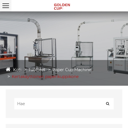
Koti
Tuotteet
Paper Cup Machine
Kertakäyttöinen paperikuppikone