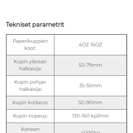
Tekniset parametrit
Paperikuppien
4OZ-16OZ
koot:
Kupin yläosan
50-79mm
halkaisija:
Kupin pohjan
35-55mm
halkaisija:
Kupin korkeus:
50-90mm
Kupin nopeus:
130-160 kpl/min
Koneen
4000kg