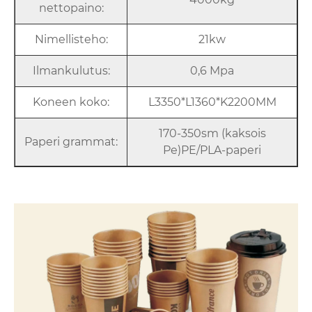
nettopaino:
Nimellisteho:
21kw
Ilmankulutus:
0,6 Mpa
Koneen koko:
L3350*L1360*K2200MM
170-350sm (kaksois
Paperi grammat:
Pe)PE/PLA-paperi