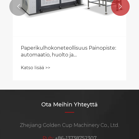


Paperikulhokoneteollisuus Painopiste:
automaatio, huolto ja
hankintaratkaisut
Katso lisää >>
Ota Meihin Yhteyttä
Zhejiang Golden Cup Machinery Co., Ltd.
Puh:
+86-13738752307