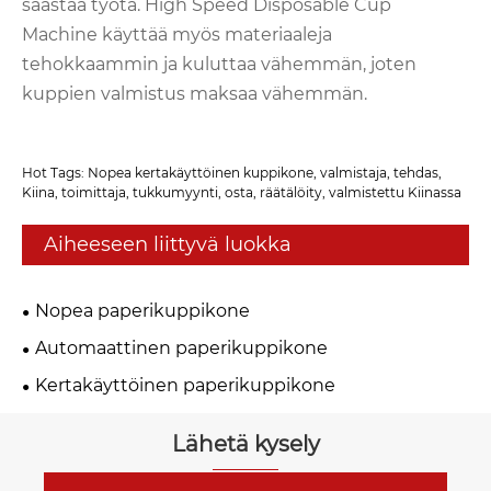
säästää työtä. High Speed ​​Disposable Cup
Machine käyttää myös materiaaleja
tehokkaammin ja kuluttaa vähemmän, joten
kuppien valmistus maksaa vähemmän.
Hot Tags: Nopea kertakäyttöinen kuppikone, valmistaja, tehdas,
Kiina, toimittaja, tukkumyynti, osta, räätälöity, valmistettu Kiinassa
Aiheeseen liittyvä luokka
Nopea paperikuppikone
Automaattinen paperikuppikone
Kertakäyttöinen paperikuppikone
Lähetä kysely