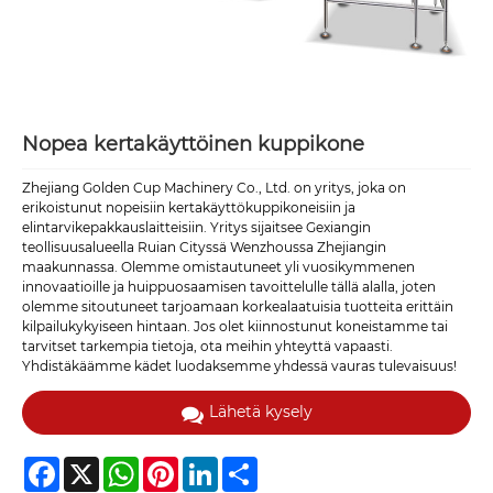
Nopea kertakäyttöinen kuppikone
Zhejiang Golden Cup Machinery Co., Ltd. on yritys, joka on
erikoistunut nopeisiin kertakäyttökuppikoneisiin ja
elintarvikepakkauslaitteisiin. Yritys sijaitsee Gexiangin
teollisuusalueella Ruian Cityssä Wenzhoussa Zhejiangin
maakunnassa. Olemme omistautuneet yli vuosikymmenen
innovaatioille ja huippuosaamisen tavoittelulle tällä alalla, joten
olemme sitoutuneet tarjoamaan korkealaatuisia tuotteita erittäin
kilpailukykyiseen hintaan. Jos olet kiinnostunut koneistamme tai
tarvitset tarkempia tietoja, ota meihin yhteyttä vapaasti.
Yhdistäkäämme kädet luodaksemme yhdessä vauras tulevaisuus!
Lähetä kysely
Facebook
X
WhatsApp
Pinterest
LinkedIn
Share