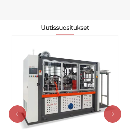
Uutissuositukset
Essential Operator's Handbook for
Automatic Paper Cup Machines
Katso lisää >>

