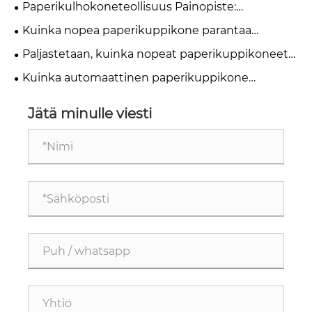
Paperikulhokoneteollisuus Painopiste:
paperikuppitehtaille vuonna 2026?
automaatio, huolto ja hankintaratkaisut
Kuinka nopea paperikuppikone parantaa
tuotannon tehokkuutta?
Paljastetaan, kuinka nopeat paperikuppikoneet
saavuttavat kaksinkertaisen tuotantokapasiteetin
Kuinka automaattinen paperikuppikone
parantaa tuotannon tehokkuutta?
Jätä minulle viesti