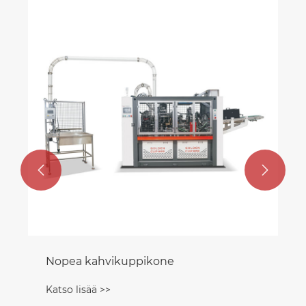
Nopea paperikulhon valmistuskone
Katso lisää >>

