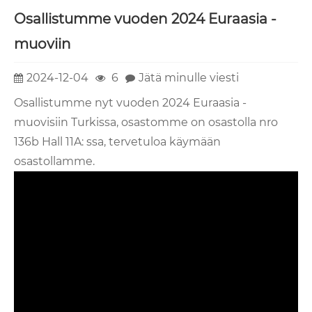
Osallistumme vuoden 2024 Euraasia -
muoviin
2024-12-04
6
Jätä minulle viesti
Osallistumme nyt vuoden 2024 Euraasia -
muovisiin Turkissa, osastomme on osastolla nro
136b Hall 11A: ssa, tervetuloa käymään
osastollamme.