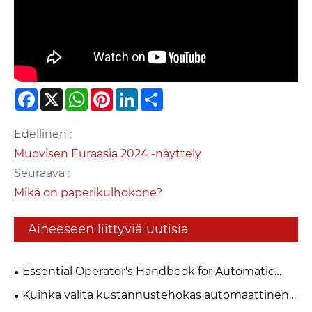
Facebook
X
WhatsApp
Pinterest
LinkedIn
Share
Edellinen :
Muovisen Euraasia 2024 -näyttely
Seuraava :
Mikä on paperikulhokone?
Aiheeseen liittyviä uutisia
Essential Operator's Handbook for Automatic
Paper Cup Machines
Kuinka valita kustannustehokas automaattinen
paperikuppikone pienille ja keskikokoisille