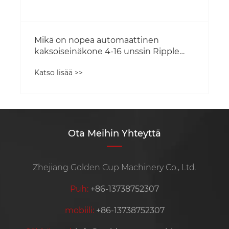
Ota Meihin Yhteyttä
Zhejiang Golden Cup Machinery Co., Ltd.
Puh:
+86-13738752307
mobiili:
+86-13738752307