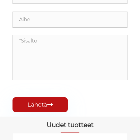
Lähetä

Uudet tuotteet