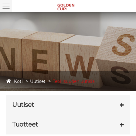
Koti
Uutiset
Teollisuuden uutisia
Uutiset
Tuotteet