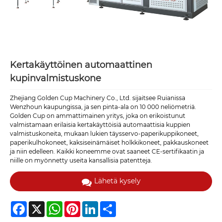
Kertakäyttöinen automaattinen
kupinvalmistuskone
Zhejiang Golden Cup Machinery Co., Ltd. sijaitsee Ruianissa
Wenzhoun kaupungissa, ja sen pinta-ala on 10 000 neliömetriä.
Golden Cup on ammattimainen yritys, joka on erikoistunut
valmistamaan erilaisia ​​kertakäyttöisiä automaattisia kuppien
valmistuskoneita, mukaan lukien täysservo-paperikuppikoneet,
paperikulhokoneet, kaksiseinämäiset holkkikoneet, pakkauskoneet
ja niin edelleen. Kaikki koneemme ovat saaneet CE-sertifikaatin ja
niille on myönnetty useita kansallisia patentteja.
Lähetä kysely
Facebook
X
WhatsApp
Pinterest
LinkedIn
Share