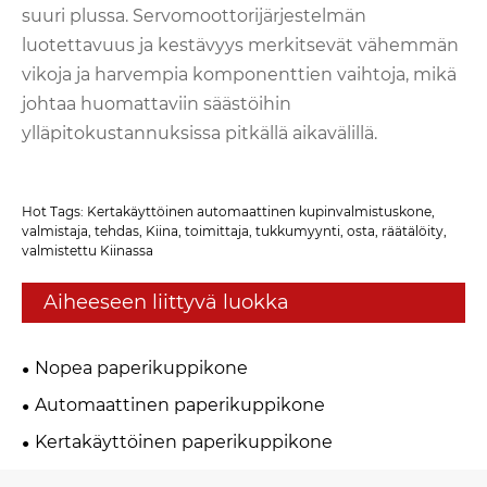
suuri plussa. Servomoottorijärjestelmän
luotettavuus ja kestävyys merkitsevät vähemmän
vikoja ja harvempia komponenttien vaihtoja, mikä
johtaa huomattaviin säästöihin
ylläpitokustannuksissa pitkällä aikavälillä.
Hot Tags: Kertakäyttöinen automaattinen kupinvalmistuskone,
valmistaja, tehdas, Kiina, toimittaja, tukkumyynti, osta, räätälöity,
valmistettu Kiinassa
Aiheeseen liittyvä luokka
Nopea paperikuppikone
Automaattinen paperikuppikone
Kertakäyttöinen paperikuppikone