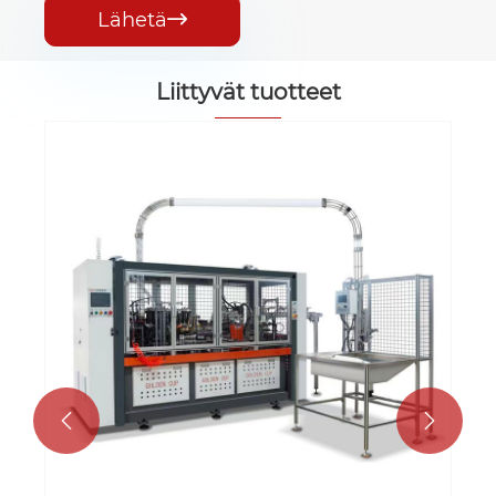
Lähetä

Liittyvät tuotteet

