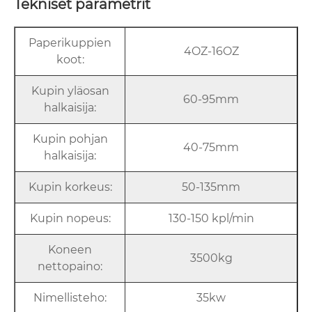
Tekniset parametrit
Paperikuppien
4OZ-16OZ
koot:
Kupin yläosan
60-95mm
halkaisija:
Kupin pohjan
40-75mm
halkaisija:
Kupin korkeus:
50-135mm
Kupin nopeus:
130-150 kpl/min
Koneen
3500kg
nettopaino:
Nimellisteho:
35kw