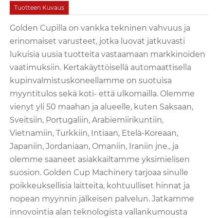
Tuotteen Kuvaus
Golden Cupilla on vankka tekninen vahvuus ja
erinomaiset varusteet, jotka luovat jatkuvasti
lukuisia uusia tuotteita vastaamaan markkinoiden
vaatimuksiin. Kertakäyttöisellä automaattisella
kupinvalmistuskoneellamme on suotuisa
myyntitulos sekä koti- että ulkomailla. Olemme
vienyt yli 50 maahan ja alueelle, kuten Saksaan,
Sveitsiin, Portugaliin, Arabiemiirikuntiin,
Vietnamiin, Turkkiin, Intiaan, Etelä-Koreaan,
Japaniin, Jordaniaan, Omaniin, Iraniin jne., ja
olemme saaneet asiakkailtamme yksimielisen
suosion. Golden Cup Machinery tarjoaa sinulle
poikkeuksellisia laitteita, kohtuulliset hinnat ja
nopean myynnin jälkeisen palvelun. Jatkamme
innovointia alan teknologista vallankumousta