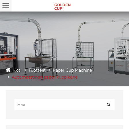
Koti
Tuotteet
Paper Cup Machine
Automaattinen paperikuppikone