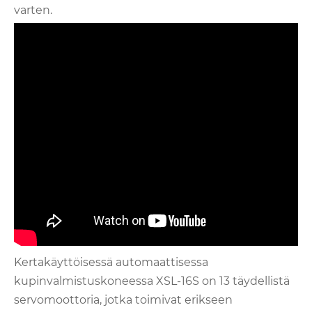
varten.
Kertakäyttöisessä automaattisessa
kupinvalmistuskoneessa XSL-16S on 13 täydellistä
servomoottoria, jotka toimivat erikseen