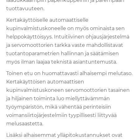
laadukkaampiin paperikuppeihin ja parempaan
tuottavuuteen.
Kertakäyttöiselle automaattiselle
kupinvalmistuskoneelle on myös ominaista sen
helppokäyttöisyys. Intuitiivinen ohjausjärjestelmä
ja servomoottorien tarkka vaste mahdollistavat
tuotantoparametrien hallinnan ja säätämisen
myös ilman laajaa teknistä asiantuntemusta.
Toinen etu on huomattavasti alhaisempi melutaso.
Kertakäyttöisen automaattisen
kupinvalmistuskoneen servomoottorien tasainen
ja hiljainen toiminta luo miellyttävämmän
työympäristön, mikä vähentää perinteisiin
voimansiirtojärjestelmiin tyypillisesti liittyvää
melusaastetta.
Lisäksi alhaisemmat ylläpitokustannukset ovat