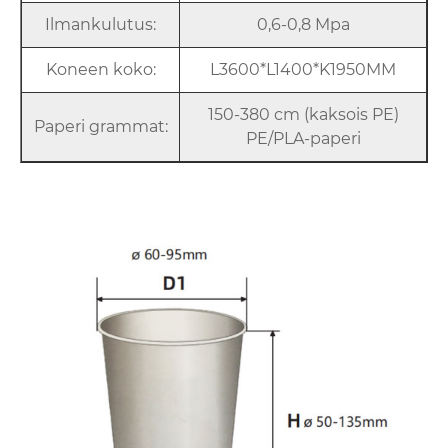
Ilmankulutus:
0,6-0,8 Mpa
Koneen koko:
L3600*L1400*K1950MM
150-380 cm (kaksois PE)
Paperi grammat:
PE/PLA-paperi