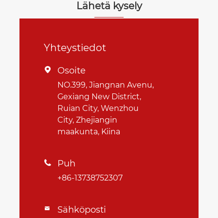
Lähetä kysely
Yhteystiedot
Osoite

NO.399, Jiangnan Avenu,
Gexiang New District,
Ruian City, Wenzhou
City, Zhejiangin
maakunta, Kiina
Puh

+86-13738752307
Sähköposti
