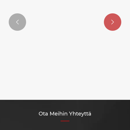


Paperikuppien markkinoilla on valtava
aukko paperikuppikoneteollisuudessa.
Katso lisää >>
Ota Meihin Yhteyttä