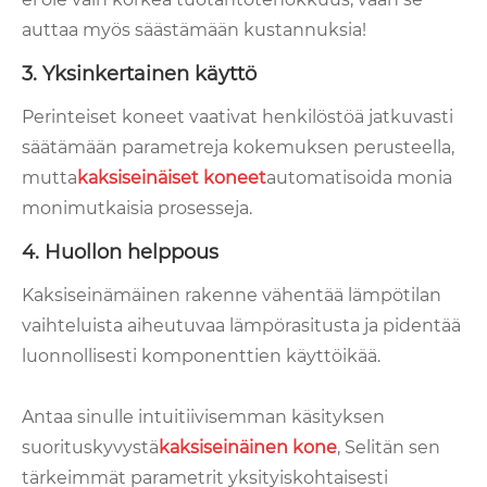
auttaa myös säästämään kustannuksia!
3. Yksinkertainen käyttö
Perinteiset koneet vaativat henkilöstöä jatkuvasti
säätämään parametreja kokemuksen perusteella,
mutta
kaksiseinäiset koneet
automatisoida monia
monimutkaisia ​​prosesseja.
4. Huollon helppous
Kaksiseinämäinen rakenne vähentää lämpötilan
vaihteluista aiheutuvaa lämpörasitusta ja pidentää
luonnollisesti komponenttien käyttöikää.
Antaa sinulle intuitiivisemman käsityksen
suorituskyvystä
kaksiseinäinen kone
, Selitän sen
tärkeimmät parametrit yksityiskohtaisesti