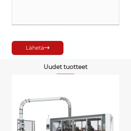
Lähetä

Uudet tuotteet