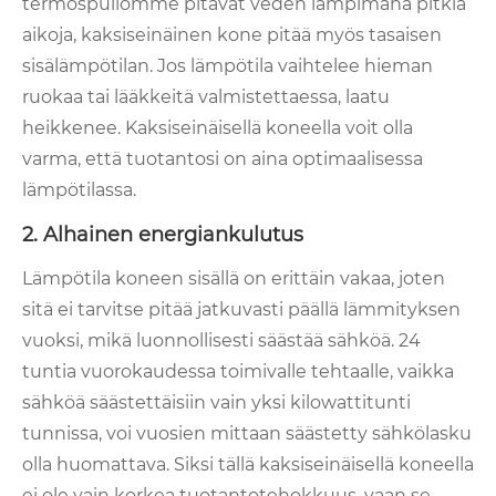
termospullomme pitävät veden lämpimänä pitkiä
aikoja, kaksiseinäinen kone pitää myös tasaisen
sisälämpötilan. Jos lämpötila vaihtelee hieman
ruokaa tai lääkkeitä valmistettaessa, laatu
heikkenee. Kaksiseinäisellä koneella voit olla
varma, että tuotantosi on aina optimaalisessa
lämpötilassa.
2. Alhainen energiankulutus
Lämpötila koneen sisällä on erittäin vakaa, joten
sitä ei tarvitse pitää jatkuvasti päällä lämmityksen
vuoksi, mikä luonnollisesti säästää sähköä. 24
tuntia vuorokaudessa toimivalle tehtaalle, vaikka
sähköä säästettäisiin vain yksi kilowattitunti
tunnissa, voi vuosien mittaan säästetty sähkölasku
olla huomattava. Siksi tällä kaksiseinäisellä koneella
ei ole vain korkea tuotantotehokkuus, vaan se