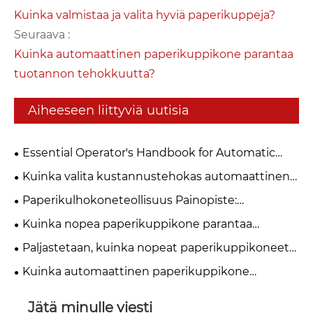
Kuinka valmistaa ja valita hyviä paperikuppeja?
Seuraava :
Kuinka automaattinen paperikuppikone parantaa
tuotannon tehokkuutta?
Aiheeseen liittyviä uutisia
Essential Operator's Handbook for Automatic
Paper Cup Machines
Kuinka valita kustannustehokas automaattinen
paperikuppikone pienille ja keskikokoisille
Paperikulhokoneteollisuus Painopiste:
paperikuppitehtaille vuonna 2026?
automaatio, huolto ja hankintaratkaisut
Kuinka nopea paperikuppikone parantaa
tuotannon tehokkuutta?
Paljastetaan, kuinka nopeat paperikuppikoneet
saavuttavat kaksinkertaisen tuotantokapasiteetin
Kuinka automaattinen paperikuppikone
parantaa tuotannon tehokkuutta?
Jätä minulle viesti