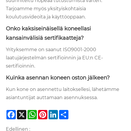
suunniteltu nopeaa tutustumista varten.
Tarjoamme myös yksityiskohtaisia ​​
koulutusvideoita ja käyttöoppaan.
Onko kaksiseinäisellä koneellasi
kansainvälisiä sertifikaatteja?
Yrityksemme on saanut ISO9001-2000
laatujärjestelmän sertifioinnin ja EU:n CE-
sertifioinnin.
Kuinka asennan koneen oston jälkeen?
Kun kone on asennettu laitoksellesi, lähetämme
asiantuntijat auttamaan asennuksessa.
Facebook
X
WhatsApp
Pinterest
LinkedIn
Share
Edellinen :