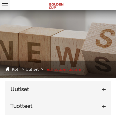
Koti
Uutiset
Teollisuuden uutisia
Uutiset
Tuotteet