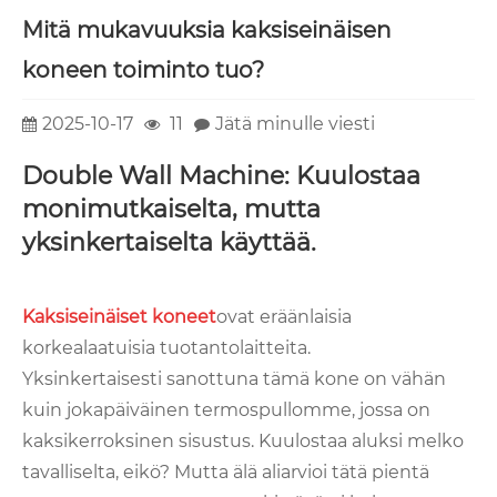
Mitä mukavuuksia kaksiseinäisen
koneen toiminto tuo?
2025-10-17
11
Jätä minulle viesti
Double Wall Machine: Kuulostaa
monimutkaiselta, mutta
yksinkertaiselta käyttää.
Kaksiseinäiset koneet
ovat eräänlaisia ​​
korkealaatuisia tuotantolaitteita.
Yksinkertaisesti sanottuna tämä kone on vähän
kuin jokapäiväinen termospullomme, jossa on
kaksikerroksinen sisustus. Kuulostaa aluksi melko
tavalliselta, eikö? Mutta älä aliarvioi tätä pientä