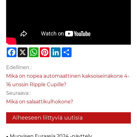
Facebook
X
WhatsApp
Pinterest
LinkedIn
Share
Edellinen :
Mikä on nopea automaattinen kaksoiseinäkone 4-
16 unssin Ripple Cupille?
Seuraava :
Mikä on salaattikulhokone?
Aiheeseen liittyviä uutisia
Muovisen Euraasia 2024 -näyttely