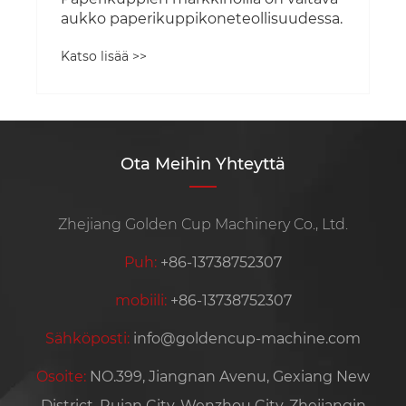
aukko paperikuppikoneteollisuudessa.
Katso lisää >>
Ota Meihin Yhteyttä
Zhejiang Golden Cup Machinery Co., Ltd.
Puh:
+86-13738752307
mobiili:
+86-13738752307
Sähköposti:
info@goldencup-machine.com
Osoite:
NO.399, Jiangnan Avenu, Gexiang New
District, Ruian City, Wenzhou City, Zhejiangin