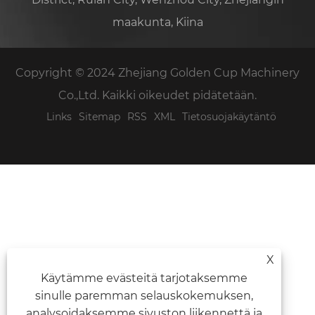
maakunta, Kiina
Copyright © 2024 Zhejiang Golden Cup Machinery
Co.,Ltd. Kaikki oikeudet pidätetään.
Links
Sitemap
RSS
XML
Tietosuojakäytäntö
X
Käytämme evästeitä tarjotaksemme
sinulle paremman selauskokemuksen,
analysoidaksemme sivuston liikennettä ja