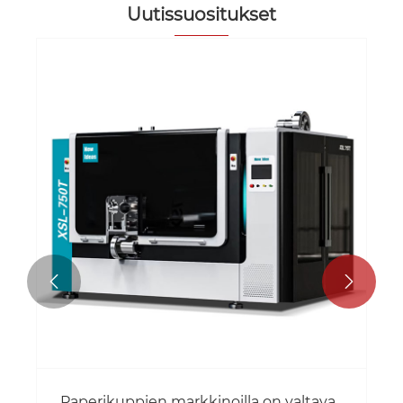
Uutissuositukset


Paperikuppien markkinoilla on valtava