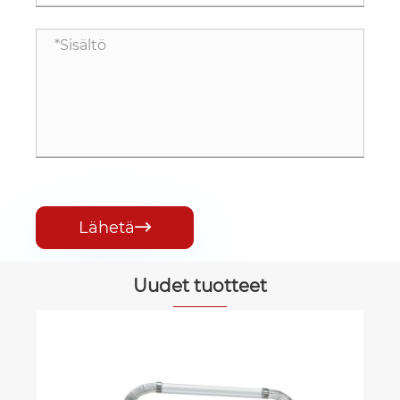
Lähetä

Uudet tuotteet