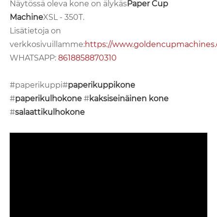
Näytössä oleva kone on älykäs
Paper Cup
Machine
XSL - 350T.
Lisätietoja on
verkkosivuillamme:
https://www.goldencupmachines
WHATSAPP:
8618858870310
#paperikuppi#
paperikuppikone
#
paperikulhokone
#
kaksiseinäinen kone
#
salaattikulhokone