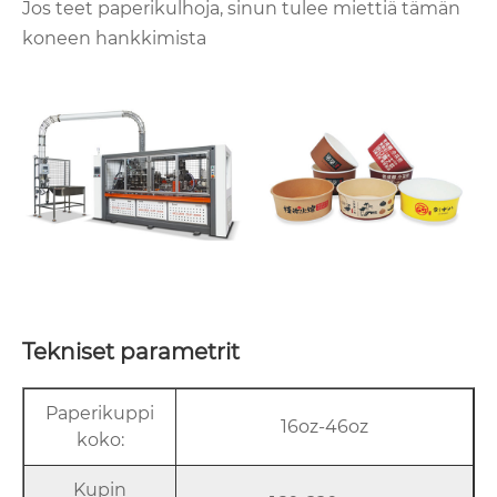
Jos teet paperikulhoja, sinun tulee miettiä tämän
koneen hankkimista
Tekniset parametrit
Paperikuppi
16oz-46oz
koko:
Kupin