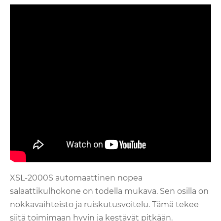
XSL-2000S automaattinen nopea
salaattikulhokone on todella mukava. Sen osilla on
nokkavaihteisto ja ruiskutusvoitelu. Tämä tekee
siitä toimimaan hyvin ja kestävät pitkään.