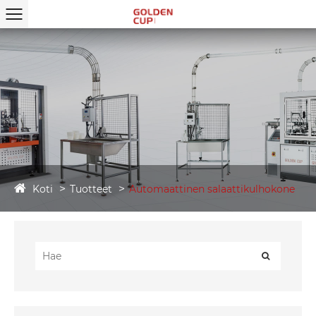
Koti
Tuotteet
Automaattinen salaattikulhokone