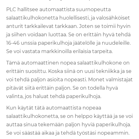
PLC hallitsee automaattista suurnopeutta
salaattikulhokonetta huolellisesti, ja valosähköiset
anturit tarkkailevat tarkkaan. Joten se toimii hyvin
ja siihen voidaan luottaa. Se on erittäin hyvä tehdä
16-46 unssia paperikulhoja jäätelölle ja nuudeleille.
Se voi vastata markkinoilla erilaisia ​​tarpeita.
Tämä automaattinen nopea salaattikulhokone on
erittäin suosittu. Koska siinä on uusi tekniikka ja se
voi tehdä paljon asioita nopeasti. Monet valmistajat
pitävät siitä erittäin paljon. Se on todella hyvä
valinta, jos haluat tehdä paperikulhoja.
Kun käytät tätä automaattista nopeaa
salaattikulhokonetta, se on helppo käyttää ja se voi
auttaa sinua tekemään paljon hyviä paperikulhoja.
Se voi säästää aikaa ja tehdä työstäsi nopeammin.