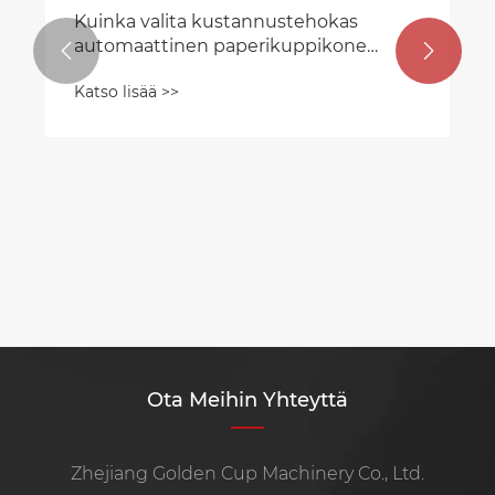
Kuinka valita kustannustehokas
automaattinen paperikuppikone


pienille ja keskikokoisille
Katso lisää >>
paperikuppitehtaille vuonna 2026?
Ota Meihin Yhteyttä
Zhejiang Golden Cup Machinery Co., Ltd.