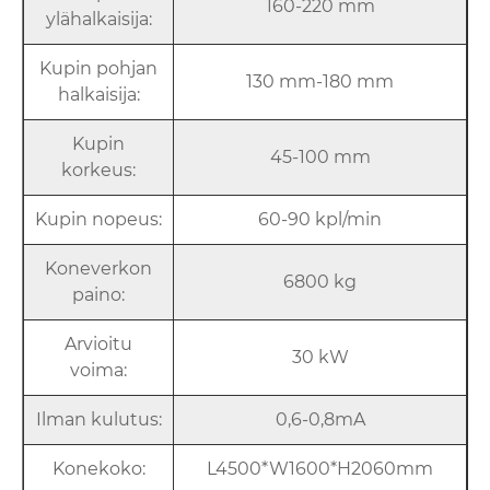
160-220 mm
ylähalkaisija:
Kupin pohjan
130 mm-180 mm
halkaisija:
Kupin
45-100 mm
korkeus:
Kupin nopeus:
60-90 kpl/min
Koneverkon
6800 kg
paino:
Arvioitu
30 kW
voima:
Ilman kulutus:
0,6-0,8mA
Konekoko:
L4500*W1600*H2060mm