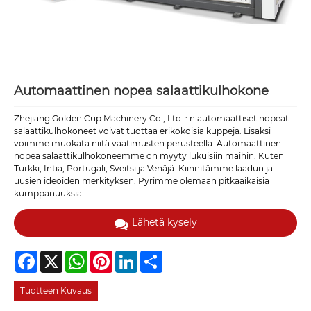
Automaattinen nopea salaattikulhokone
Zhejiang Golden Cup Machinery Co., Ltd .: n automaattiset nopeat
salaattikulhokoneet voivat tuottaa erikokoisia kuppeja. Lisäksi
voimme muokata niitä vaatimusten perusteella. Automaattinen
nopea salaattikulhokoneemme on myyty lukuisiin maihin. Kuten
Turkki, Intia, Portugali, Sveitsi ja Venäjä. Kiinnitämme laadun ja
uusien ideoiden merkityksen. Pyrimme olemaan pitkäaikaisia ​​
kumppanuuksia.
Lähetä kysely
Facebook
X
WhatsApp
Pinterest
LinkedIn
Share
Tuotteen Kuvaus