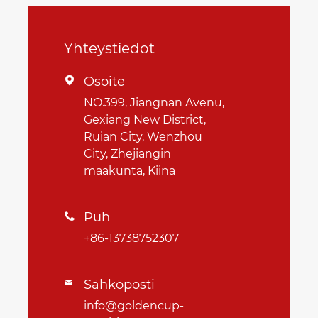
Yhteystiedot
Osoite

NO.399, Jiangnan Avenu,
Gexiang New District,
Ruian City, Wenzhou
City, Zhejiangin
maakunta, Kiina
Puh

+86-13738752307
Sähköposti

info@goldencup-