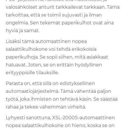
valosähköiset anturit tarkkailevat tarkkaan. Tämä
tarkoittaa, että se toimii sujuvasti ja ilman
ongelmia. Sen tekemät paperikulhot ovat aina
hyviä ja samat.
Lisäksi tämä automaattinen nopea
salaattikulhokone voi tehdä erikokoisia
paperikulhoja. Se sopii siihen, mitä asiakkaat
haluavat. Joten, se on erittäin hyödyllinen
erityyppisille tilauksille.
Parasta on, että sillä on edistyksellinen
automaatiojärjestelmä. Tämä vähentää paljon
työtä, joka ihmisten on tehtävä käsin. Se säästää
rahaa ja tekee vähemmän virheitä.
Lyhyesti sanottuna, XSL-2000S-automaattinen
nopea salaattikulhokone on hieno, koska se on