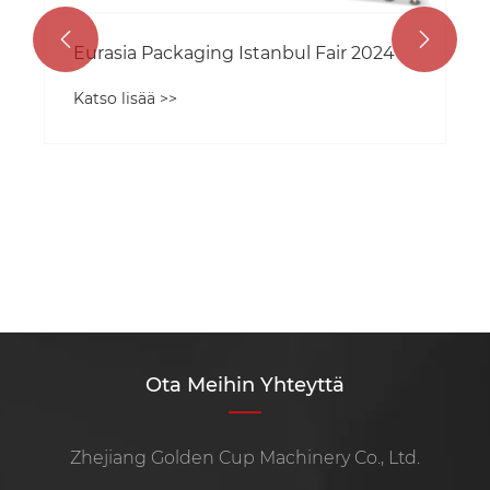


ackaging Istanbul Fair 2024
ä >>
Ota Meihin Yhteyttä
Zhejiang Golden Cup Machinery Co., Ltd.