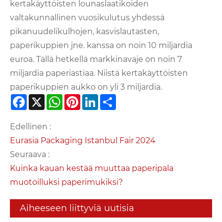
kertakäyttöisten lounaslaatikoiden
valtakunnallinen vuosikulutus yhdessä
pikanuudelikulhojen, kasvislautasten,
paperikuppien jne. kanssa on noin 10 miljardia
euroa. Tällä hetkellä markkinavaje on noin 7
miljardia paperiastiaa. Niistä kertakäyttöisten
paperikuppien aukko on yli 3 miljardia.
Facebook
X
WhatsApp
Pinterest
LinkedIn
Share
Edellinen :
Eurasia Packaging Istanbul Fair 2024
Seuraava :
Kuinka kauan kestää muuttaa paperipala
muotoilluksi paperimukiksi?
Aiheeseen liittyviä uutisia