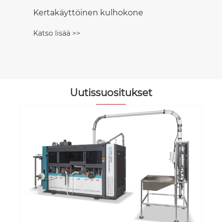
Kertakäyttöinen kulhokone
Katso lisää >>
Uutissuositukset
Kuinka valita
automaattine
pienille ja kes
Katso lisää >>
paperikuppite