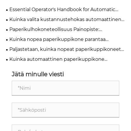
Essential Operator's Handbook for Automatic
Paper Cup Machines
Kuinka valita kustannustehokas automaattinen
paperikuppikone pienille ja keskikokoisille
Paperikulhokoneteollisuus Painopiste:
paperikuppitehtaille vuonna 2026?
automaatio, huolto ja hankintaratkaisut
Kuinka nopea paperikuppikone parantaa
tuotannon tehokkuutta?
Paljastetaan, kuinka nopeat paperikuppikoneet
saavuttavat kaksinkertaisen tuotantokapasiteetin
Kuinka automaattinen paperikuppikone
parantaa tuotannon tehokkuutta?
Jätä minulle viesti