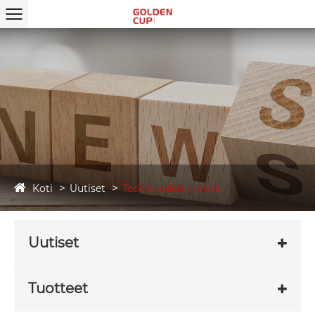
Koti
Uutiset
Teollisuuden uutisia
Uutiset
Tuotteet