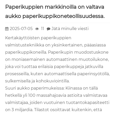
Paperikuppien markkinoilla on valtava
aukko paperikuppikoneteollisuudessa.
2025-07-05
11
Jätä minulle viesti
Kertakäyttöisten paperikuppien
valmistustekniikka on yksinkertainen, pääasiassa
paperikuppikoneilla. Paperikupin muodostuskone
on moniasemainen automaattinen muotoilukone,
joka voi tuottaa erilaisia ​​paperikuppeja jatkuvilla
prosesseilla, kuten automaattisella paperinsyötöllä,
sulkemisella ja kohokuviointilla.
Suuri aukko paperimukeissa: Kiinassa on tällä
hetkellä yli 100 massahajoavia astioita valmistavaa
valmistajaa, joiden vuotuinen tuotantokapasiteetti
on 3 miljardia. Tilastot osoittavat kuitenkin, että