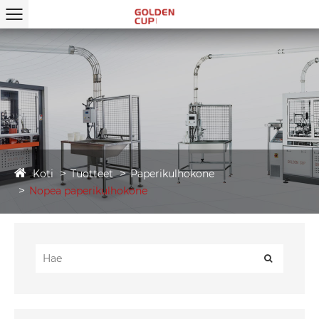
Koti
Tuotteet
Paperikulhokone
Nopea paperikulhokone