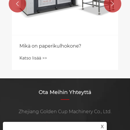


Mikä on paperikulhokone?
Katso lisää >>
Ota Meihin Yhteyttä
Zhejiang Golden Cup Machinery Co., Ltd.
Puh:
+86-13738752307
X