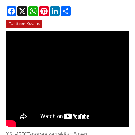
Facebook
X
WhatsApp
Pinterest
LinkedIn
Share
Tuotteen Kuvaus
XSL-1350T-nopea kertakäyttöinen