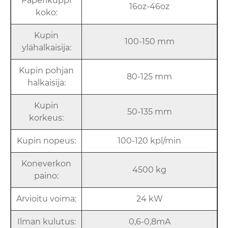
Paperikuppi
16oz-46oz
koko:
Kupin
100-150 mm
ylähalkaisija:
Kupin pohjan
80-125 mm
halkaisija:
Kupin
50-135 mm
korkeus:
Kupin nopeus:
100-120 kpl/min
Koneverkon
4500 kg
paino:
Arvioitu voima:
24 kW
Ilman kulutus:
0,6-0,8mA