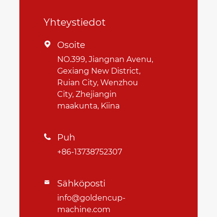
Yhteystiedot
Osoite

NO.399, Jiangnan Avenu,
Gexiang New District,
Ruian City, Wenzhou
City, Zhejiangin
maakunta, Kiina
Puh

+86-13738752307
Sähköposti

info@goldencup-
machine.com