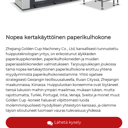
Nopea kertakäyttöinen paperikulhokone
Zhejiang Golden Cup Machinery Co., Ltd, kansallisesti tunnustettu
huipputeknologian yritys, on erikoistunut älykkäiden
paperikuppikoneiden, paperikulhokoneiden ja muiden
paperiasäiliökoneiden valmistukseen. Tarjousjoukkojen joukossa
tämä nopea kertakäyttöinen paperikulhokone erottuu yhtenä
myydyimmistä paperikulhokoneistamme. Yhtiö sijaitsee
strategisesti Gexiangin teollisuusalueella, Ruian Cityssä, Zhejiangin
maakunnassa, Kiinassa. Huippuluokan koneemme ovat löytäneet
tiensä lukuisiin maihin ympäri maailmaa, mukaan lukien, mutta
rajoittumatta, Turkki, Portugal, Intia, Venäjä, Sveitsi ja monet muut.
Golden Cup -koneet haluavat vilpittömästi luoda
molemminpuolisesti hyödyllisen yhteistyön kanssasi, ja olemme
täysin sitoutuneet luomaan vauras tulevaisuus yhdessä.
Lähetä kysely