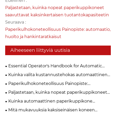
Edellinen :
Paljastetaan, kuinka nopeat paperikuppikoneet
saavuttavat kaksinkertaisen tuotantokapasiteetin
Seuraava :
Paperikulhokoneteollisuus Painopiste: automaatio,
huolto ja hankintaratkaisut
Aiheeseen liittyviä uutisia
Essential Operator's Handbook for Automatic
Paper Cup Machines
Kuinka valita kustannustehokas automaattinen
paperikuppikone pienille ja keskikokoisille
Paperikulhokoneteollisuus Painopiste:
paperikuppitehtaille vuonna 2026?
automaatio, huolto ja hankintaratkaisut
Paljastetaan, kuinka nopeat paperikuppikoneet
saavuttavat kaksinkertaisen tuotantokapasiteetin
Kuinka automaattinen paperikuppikone
parantaa tuotannon tehokkuutta?
Mitä mukavuuksia kaksiseinäisen koneen