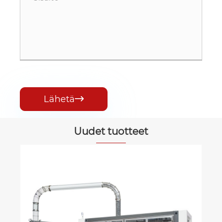
Lähetä

Uudet tuotteet