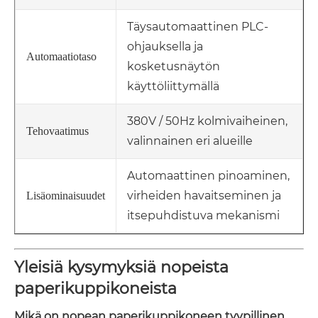
Täysautomaattinen PLC-
ohjauksella ja
Automaatiotaso
kosketusnäytön
käyttöliittymällä
380V / 50Hz kolmivaiheinen,
Tehovaatimus
valinnainen eri alueille
Automaattinen pinoaminen,
virheiden havaitseminen ja
Lisäominaisuudet
itsepuhdistuva mekanismi
Yleisiä kysymyksiä nopeista
paperikuppikoneista
Mikä on nopean paperikuppikoneen tyypillinen