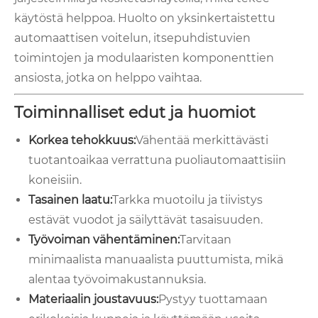
käytöstä helppoa. Huolto on yksinkertaistettu
automaattisen voitelun, itsepuhdistuvien
toimintojen ja modulaaristen komponenttien
ansiosta, jotka on helppo vaihtaa.
Toiminnalliset edut ja huomiot
Korkea tehokkuus:
Vähentää merkittävästi
tuotantoaikaa verrattuna puoliautomaattisiin
koneisiin.
Tasainen laatu:
Tarkka muotoilu ja tiivistys
estävät vuodot ja säilyttävät tasaisuuden.
Työvoiman vähentäminen:
Tarvitaan
minimaalista manuaalista puuttumista, mikä
alentaa työvoimakustannuksia.
Materiaalin joustavuus:
Pystyy tuottamaan