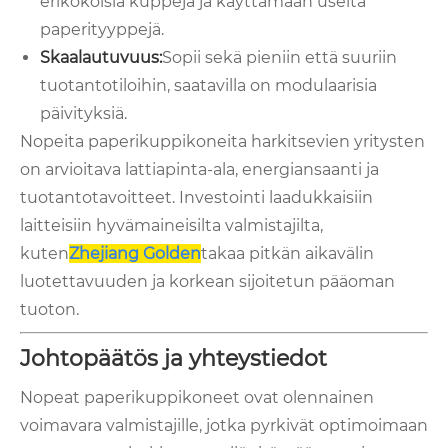
erikokoisia kuppeja ja käyttämään useita
paperityyppejä.
Skaalautuvuus:
Sopii sekä pieniin että suuriin
tuotantotiloihin, saatavilla on modulaarisia
päivityksiä.
Nopeita paperikuppikoneita harkitsevien yritysten
on arvioitava lattiapinta-ala, energiansaanti ja
tuotantotavoitteet. Investointi laadukkaisiin
laitteisiin hyvämaineisilta valmistajilta,
kuten
Zhejiang Golden
takaa pitkän aikavälin
luotettavuuden ja korkean sijoitetun pääoman
tuoton.
Johtopäätös ja yhteystiedot
Nopeat paperikuppikoneet ovat olennainen
voimavara valmistajille, jotka pyrkivät optimoimaan