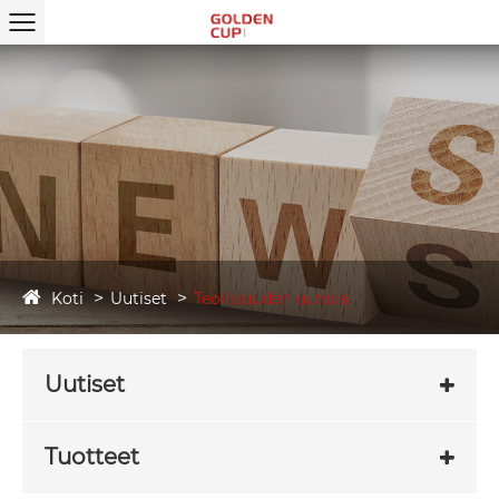
Koti
Uutiset
Teollisuuden uutisia
Uutiset
Tuotteet