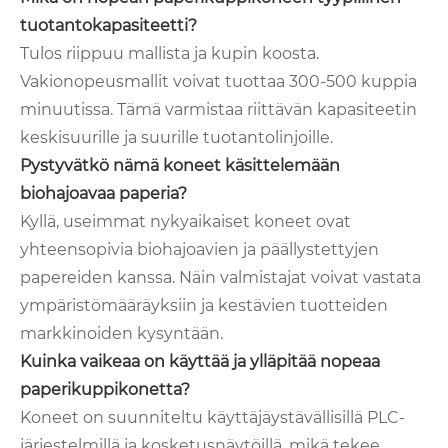
tuotantokapasiteetti?
Tulos riippuu mallista ja kupin koosta.
Vakionopeusmallit voivat tuottaa 300-500 kuppia
minuutissa. Tämä varmistaa riittävän kapasiteetin
keskisuurille ja suurille tuotantolinjoille.
Pystyvätkö nämä koneet käsittelemään
biohajoavaa paperia?
Kyllä, useimmat nykyaikaiset koneet ovat
yhteensopivia biohajoavien ja päällystettyjen
papereiden kanssa. Näin valmistajat voivat vastata
ympäristömääräyksiin ja kestävien tuotteiden
markkinoiden kysyntään.
Kuinka vaikeaa on käyttää ja ylläpitää nopeaa
paperikuppikonetta?
Koneet on suunniteltu käyttäjäystävällisillä PLC-
järjestelmillä ja kosketusnäytöillä, mikä tekee