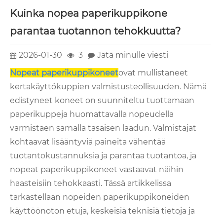
Kuinka nopea paperikuppikone
parantaa tuotannon tehokkuutta?
2026-01-30
3
Jätä minulle viesti
Nopeat paperikuppikoneet
ovat mullistaneet
kertakäyttökuppien valmistusteollisuuden. Nämä
edistyneet koneet on suunniteltu tuottamaan
paperikuppeja huomattavalla nopeudella
varmistaen samalla tasaisen laadun. Valmistajat
kohtaavat lisääntyviä paineita vähentää
tuotantokustannuksia ja parantaa tuotantoa, ja
nopeat paperikuppikoneet vastaavat näihin
haasteisiin tehokkaasti. Tässä artikkelissa
tarkastellaan nopeiden paperikuppikoneiden
käyttöönoton etuja, keskeisiä teknisiä tietoja ja