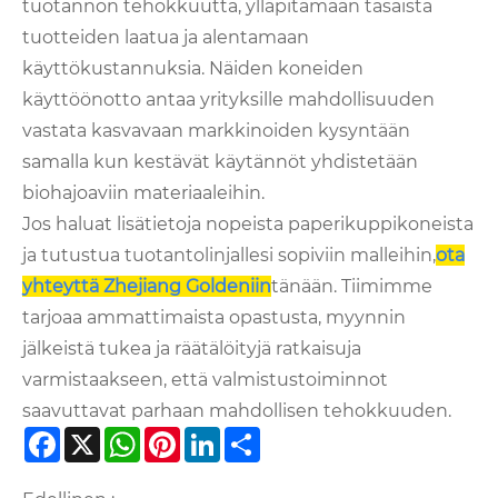
tuotannon tehokkuutta, ylläpitämään tasaista
tuotteiden laatua ja alentamaan
käyttökustannuksia. Näiden koneiden
käyttöönotto antaa yrityksille mahdollisuuden
vastata kasvavaan markkinoiden kysyntään
samalla kun kestävät käytännöt yhdistetään
biohajoaviin materiaaleihin.
Jos haluat lisätietoja nopeista paperikuppikoneista
ja tutustua tuotantolinjallesi sopiviin malleihin,
ota
yhteyttä Zhejiang Goldeniin
tänään. Tiimimme
tarjoaa ammattimaista opastusta, myynnin
jälkeistä tukea ja räätälöityjä ratkaisuja
varmistaakseen, että valmistustoiminnot
saavuttavat parhaan mahdollisen tehokkuuden.
Facebook
X
WhatsApp
Pinterest
LinkedIn
Share