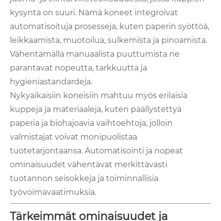
kysyntä on suuri. Nämä koneet integroivat
automatisoituja prosesseja, kuten paperin syöttöä,
leikkaamista, muotoilua, sulkemista ja pinoamista.
Vähentämällä manuaalista puuttumista ne
parantavat nopeutta, tarkkuutta ja
hygieniastandardeja.
Nykyaikaisiin koneisiin mahtuu myös erilaisia ​​
kuppeja ja materiaaleja, kuten päällystettyä
paperia ja biohajoavia vaihtoehtoja, jolloin
valmistajat voivat monipuolistaa
tuotetarjontaansa. Automatisointi ja nopeat
ominaisuudet vähentävät merkittävästi
tuotannon seisokkeja ja toiminnallisia
työvoimavaatimuksia.
Tärkeimmät ominaisuudet ja